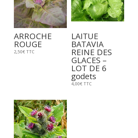
ARROCHE
LAITUE
ROUGE
BATAVIA
REINE DES
2,50
€
TTC
GLACES –
LOT DE 6
godets
4,00
€
TTC