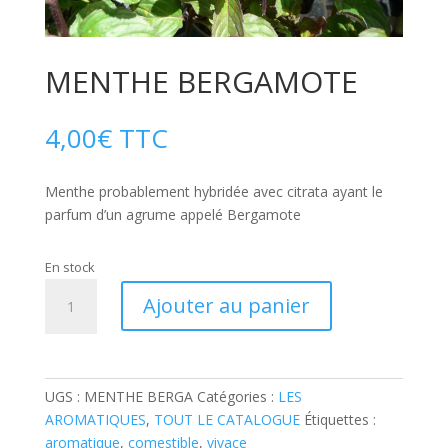
MENTHE BERGAMOTE
4,00
€
TTC
Menthe probablement hybridée avec citrata ayant le
parfum d’un agrume appelé Bergamote
En stock
quantité
Ajouter au panier
de
MENTHE
BERGAMOTE
UGS :
MENTHE BERGA
Catégories :
LES
AROMATIQUES
,
TOUT LE CATALOGUE
Étiquettes :
aromatique
,
comestible
,
vivace