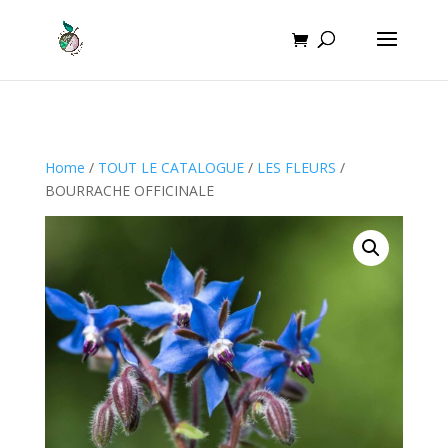
Home
/
TOUT LE CATALOGUE
/
LES FLEURS
/
BOURRACHE OFFICINALE