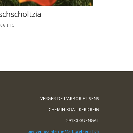
schscholtzia
50
€
TTC
VERGER DE L'ARBOR ET SENS
CHEMIN KOAT KERDREIN
29180 GUENGAT
bienvenuealaferme@arboretsens.bzh